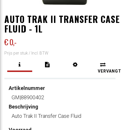
AUTO TRAK II TRANSFER CASE
FLUID - 1L
€ 0
,-
Prijs per stuk /
Incl. BTW
VERVANGT
Artikelnummer
GM|88900402
Beschrijving
Auto Trak II Transfer Case Fluid
Voorraad