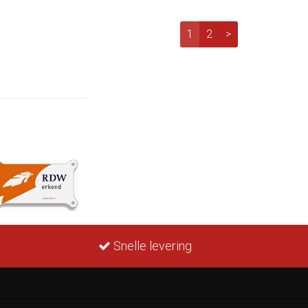
1
2
>
Snelle levering