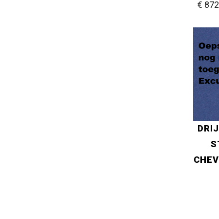
€ 872
DRI
S
CHEV