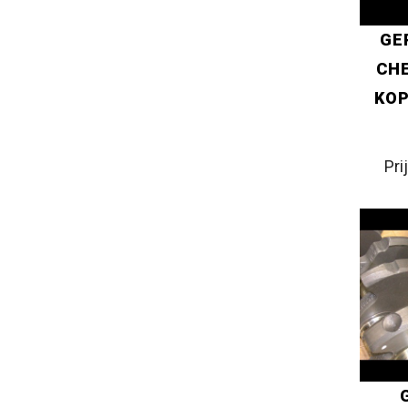
GE
CHE
KOP
Pri