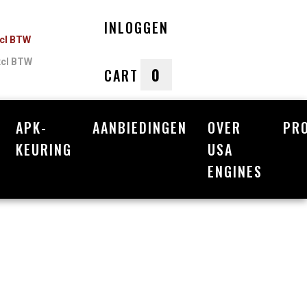
INLOGGEN
ncl BTW
xcl BTW
0
CART
APK-
AANBIEDINGEN
OVER
PR
nkelwagen
KEURING
USA
ENGINES
Uw winkelwagen is leeg.
Vul hem met producten.