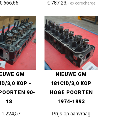
€ 666
,66
€ 787.23,-
ex corecharge
IEUWE GM
NIEUWE GM
ID/3,0 KOP -
181CID/3,0 KOP
POORTEN 90-
HOGE POORTEN
18
1974-1993
 1.224
,57
Prijs op aanvraag