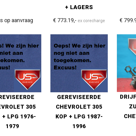
+ LAGERS
js op aanvraag
€ 773.19,-
€ 799.
ex corecharge
DRIJ
REVISEERDE
GEREVISEERDE
ZU
VROLET 305
CHEVROLET 305
CHE
 + LPG 1976-
KOP + LPG 1987-
1979
1996