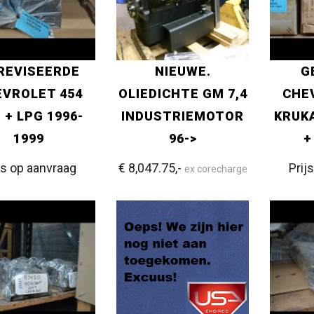
REVISEERDE
NIEUWE.
G
VROLET 454
OLIEDICHTE GM 7,4
CHE
 + LPG 1996-
INDUSTRIEMOTOR
KRUKA
1999
96->
+
js op aanvraag
€ 8,047.75,-
Prij
ex corecharge