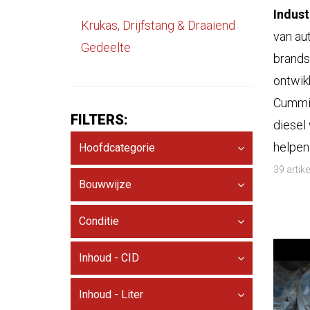
Indus
Krukas, Drijfstang & Draaiend
van au
Gedeelte
brands
ontwik
Cummin
FILTERS:
diesel
helpen
Hoofdcategorie
39 artik
Bouwwijze
Conditie
Inhoud - CID
Inhoud - Liter