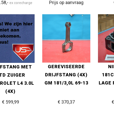
.58,-
Prijs op aanvraag
ex corecharge
GEREVISEERDE
N
JFSTANG MET
DRIJFSTANG (4X)
181C
TD ZUIGER
GM 181/3,0L 69-13
LAGE 
ROLET L4 3.0L
(4X)
€ 599
,99
€ 370
,37
€