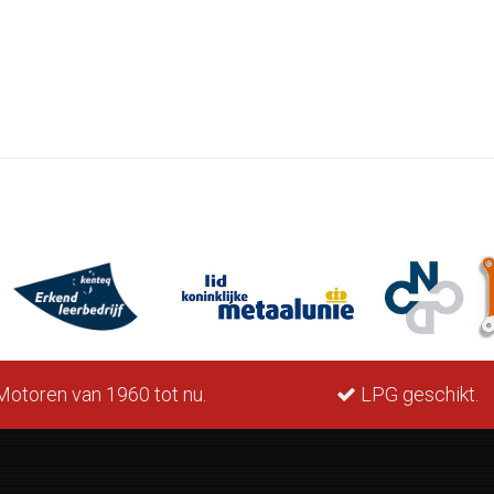
otoren van 1960 tot nu.
LPG geschikt.