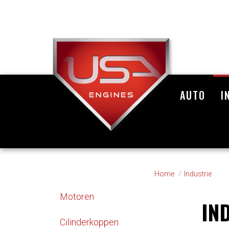
AUTO
I
Home
Industrie
Motoren
IN
Cilinderkoppen