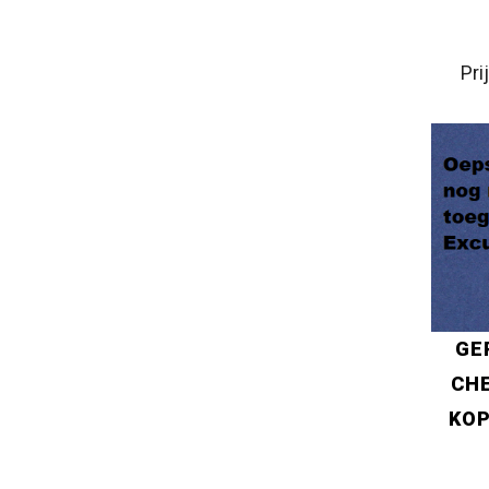
Pri
GE
CHE
KOP