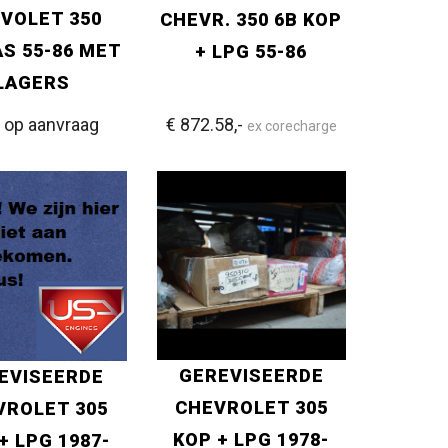
VOLET 350
CHEVR. 350 6B KOP
S 55-86 MET
+ LPG 55-86
LAGERS
s op aanvraag
€ 872.58,-
ex corecharge
GEREVISEERDE
EVISEERDE
CHEVROLET 305
VROLET 305
KOP + LPG 1978-
+ LPG 1987-