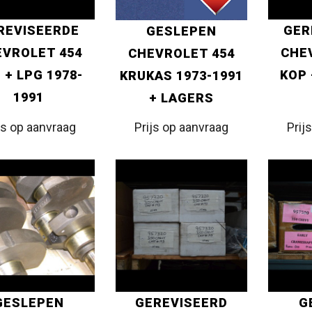
REVISEERDE
GER
GESLEPEN
VROLET 454
CHE
CHEVROLET 454
 + LPG 1978-
KOP 
KRUKAS 1973-1991
1991
+ LAGERS
js op aanvraag
Prijs op aanvraag
Prij
GESLEPEN
GEREVISEERD
G