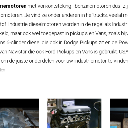
triemotoren
met vonkontsteking - benzinemotoren dus- zij
tomotoren. Je vind ze onder anderen in heftrucks, veelal m
tof. Industrie dieselmotoren worden in de regel als Indust
keld, maar ook wel toegepast in pickup's en Vans, zoals bi
s 6-clinder diesel die ook in Dodge Pickups zit en de Po
 van Navistar die ook Ford Pickups en Vans is gebruikt. US
 om de juiste onderdelen voor uw industriemotor te vinden 
elen