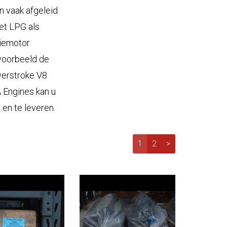
n vaak afgeleid
et LPG als
riemotor
jvoorbeeld de
werstroke V8
A Engines kan u
en te leveren.
1
2
>