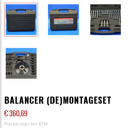
BALANCER (DE)MONTAGESET
€ 360
,69
Prijs per stuk /
Incl. BTW