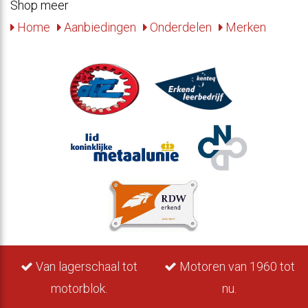
Shop meer
Home
Aanbiedingen
Onderdelen
Merken
Van lagerschaal tot
Motoren van 1960 tot
motorblok.
nu.