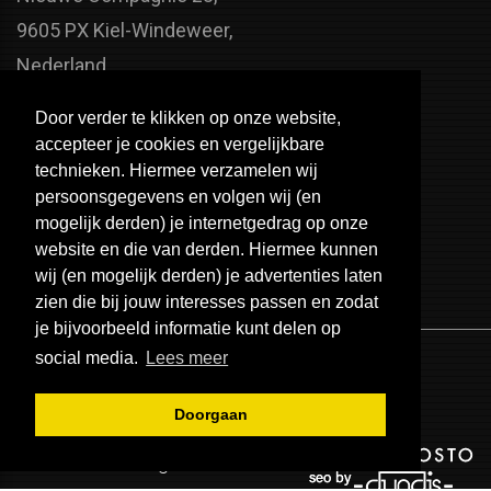
9605 PX Kiel-Windeweer,
Nederland
Faxnummer:
Door verder te klikken op onze website,
+31 598 - 320 402
accepteer je cookies en vergelijkbare
Telefoonnummer:
technieken. Hiermee verzamelen wij
persoonsgegevens en volgen wij (en
+31 598 - 350 330
mogelijk derden) je internetgedrag op onze
Email:
website en die van derden. Hiermee kunnen
info@usa-engines.com
wij (en mogelijk derden) je advertenties laten
zien die bij jouw interesses passen en zodat
je bijvoorbeeld informatie kunt delen op
social media.
Lees meer
Doorgaan
© 2026 - USA Engines B.V.