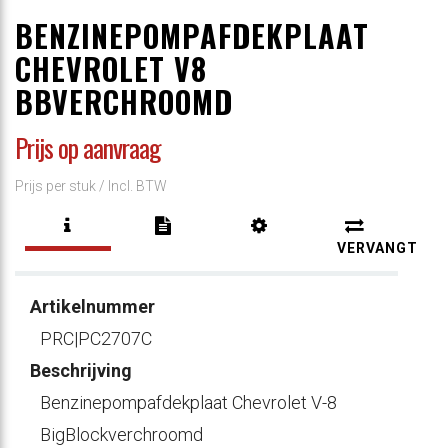
BENZINEPOMPAFDEKPLAAT
CHEVROLET V8
BBVERCHROOMD
Prijs op aanvraag
Prijs per stuk /
Incl. BTW
VERVANGT
Artikelnummer
PRC|PC2707C
Beschrijving
Benzinepompafdekplaat Chevrolet V-8
BigBlockverchroomd