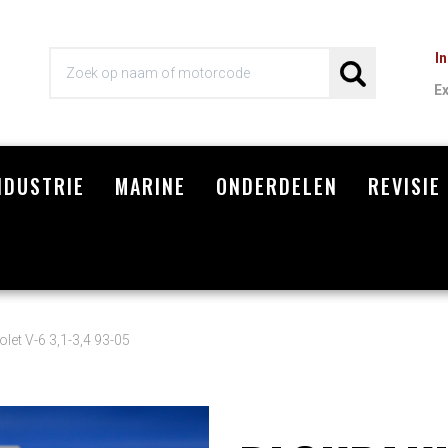
I
E
NDUSTRIE
MARINE
ONDERDELEN
REVISIE
Wi
let V-6 3,1-3,4 93-05