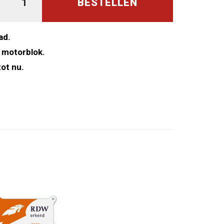
BESTELLEN
ad.
 motorblok.
ot nu.