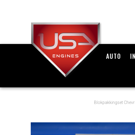
AUTO
I
Blokpakkingset Chevro