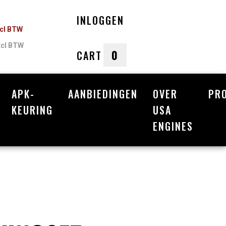
INLOGGEN
ncl BTW
xcl BTW
0
CART
APK-
AANBIEDINGEN
OVER
PR
nkelwagen
KEURING
USA
ENGINES
Uw winkelwagen is leeg.
Vul hem met producten.