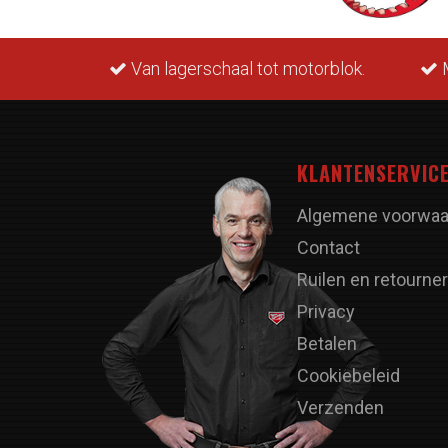
rraad.
Van lagerschaal tot motorblok.
M
KLANTENSERVIC
Algemene voorwaa
Contact
Ruilen en retourne
Privacy
Betalen
Cookiebeleid
Verzenden