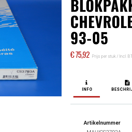
BLOKPAK
CHEVROLET
93-05
€ 75
,92
Prijs per stuk /
Incl. 
INFO
BESCHRI
Artikelnummer