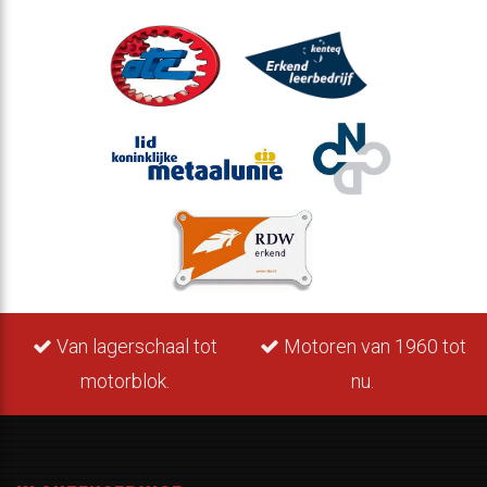
Van lagerschaal tot
Motoren van 1960 tot
motorblok.
nu.