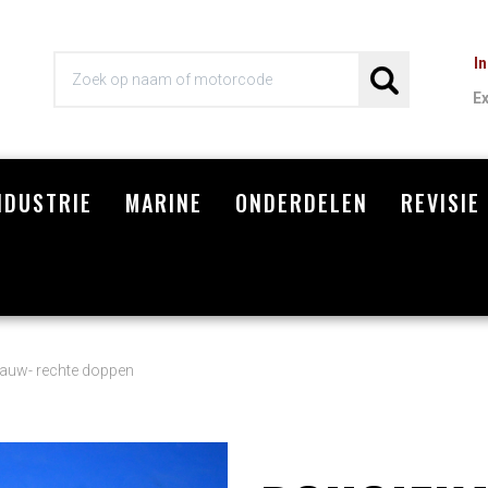
I
E
NDUSTRIE
MARINE
ONDERDELEN
REVISIE
Wi
lauw- rechte doppen