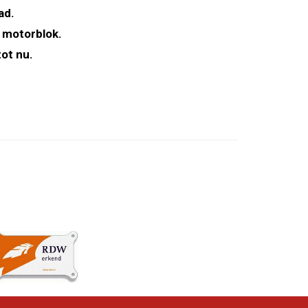
ad.
 motorblok.
ot nu.