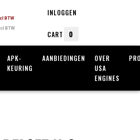
INLOGGEN
ncl BTW
xcl BTW
0
CART
APK-
AANBIEDINGEN
OVER
PR
nkelwagen
KEURING
USA
ENGINES
Uw winkelwagen is leeg.
Vul hem met producten.