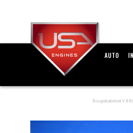
AUTO
I
Bougiekabelset V-8 B