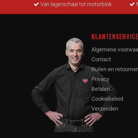
rraad.
Van lagerschaal tot motorblok.
M
KLANTENSERVIC
Algemene voorwaa
Contact
Ruilen en retourne
Privacy
Betalen
Cookiebeleid
Verzenden