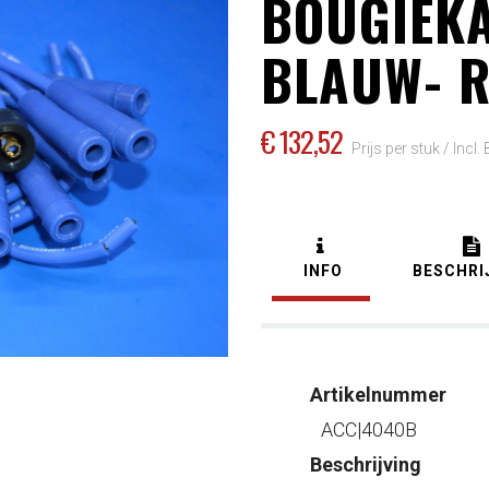
BOUGIEKA
BLAUW- 
€ 132
,52
Prijs per stuk /
Incl.
INFO
BESCHRI
Artikelnummer
ACC|4040B
Beschrijving