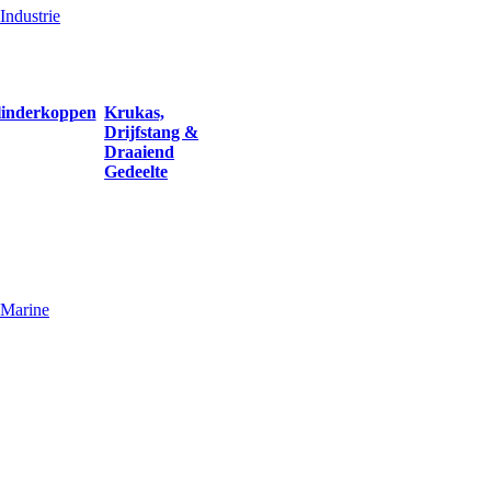
Industrie
linderkoppen
Krukas,
Drijfstang &
Draaiend
Gedeelte
Marine