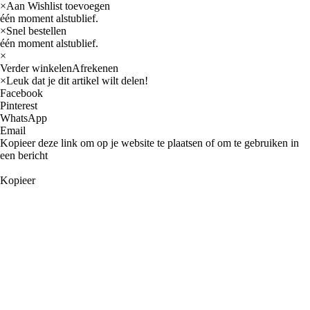
×
Aan Wishlist toevoegen
één moment alstublief.
×
Snel bestellen
één moment alstublief.
×
Verder winkelen
Afrekenen
×
Leuk dat je dit artikel wilt delen!
Facebook
Pinterest
WhatsApp
Email
Kopieer deze link om op je website te plaatsen of om te gebruiken in
een bericht
Kopieer
Auto
AMC
Buick
Cadillac
Oldsmobile
International navistar
Jeep
Chevrolet
GM
Chrysler