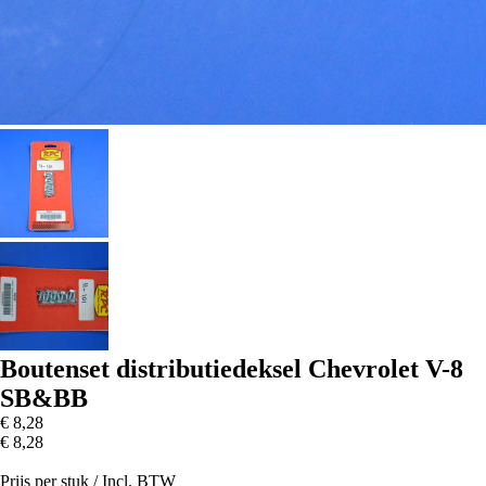
Boutenset distributiedeksel Chevrolet V-8
SB&BB
€ 8
,28
€ 8
,28
Prijs per stuk /
Incl. BTW