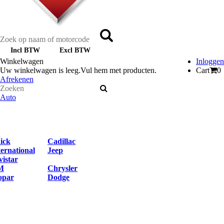
Incl BTW
Excl BTW
Winkelwagen
Inloggen
Uw winkelwagen is leeg.
Vul hem met producten.
Cart
0
Afrekenen
Auto
ick
Cadillac
ternational
Jeep
vistar
M
Chrysler
par
Dodge