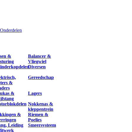
Onderdelen
sen &
Balancer &
sturing
Vliegwiel
linderkopdelen
Diversen
ektrisch,
Gereedschap
ters &
nders
ukas &
Lagers
ijfstang
torblokdelen
Nokkenas &
kleppentrein
kkingen &
Riemen &
erringen
Poelies
ang, Leiding
Smeersysteem
fitwerk