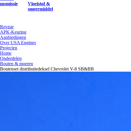
ansmissie
Vloeistof &
smeermiddel
Revisie
APK-Keuring
Aanbiedingen
Over USA Engines
Projecten
Home
Onderdelen
Bouten & moeren
Boutenset distributiedeksel Chevrolet V-8 SB&BB