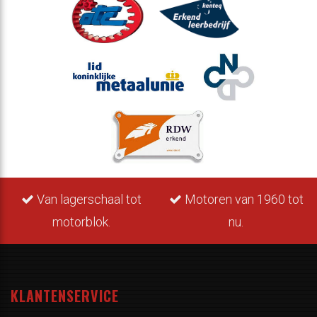
Van lagerschaal tot
Motoren van 1960 tot
motorblok.
nu.
KLANTENSERVICE