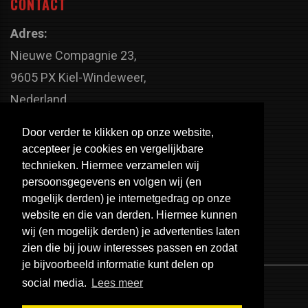
CONTACT
Adres:
Nieuwe Compagnie 23,
9605 PX Kiel-Windeweer,
Nederland
Faxnummer:
Door verder te klikken op onze website,
+31 598 - 320 402
accepteer je cookies en vergelijkbare
Telefoonnummer:
technieken. Hiermee verzamelen wij
persoonsgegevens en volgen wij (en
+31 598 - 350 330
mogelijk derden) je internetgedrag op onze
Email:
website en die van derden. Hiermee kunnen
info@usa-engines.com
wij (en mogelijk derden) je advertenties laten
zien die bij jouw interesses passen en zodat
je bijvoorbeeld informatie kunt delen op
social media.
Lees meer