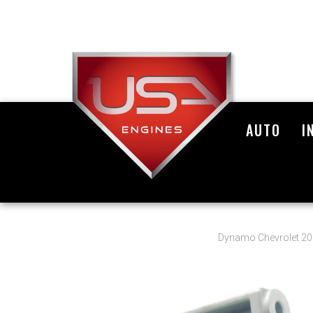
AUTO
I
Dynamo Chevrolet 2