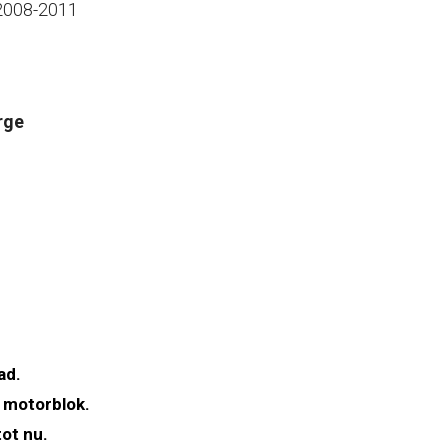
2008-2011
rge
ad.
 motorblok.
ot nu.