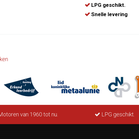
LPG geschikt.
Snelle levering
ken
otoren van 1960 tot nu.
LPG geschikt.