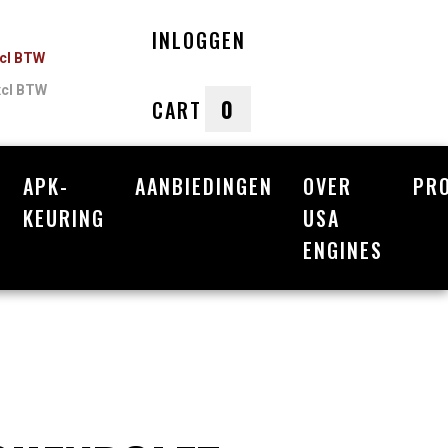
INLOGGEN
ncl BTW
xcl BTW
0
CART
APK-
AANBIEDINGEN
OVER
PR
nkelwagen
KEURING
USA
ENGINES
Uw winkelwagen is leeg.
Vul hem met producten.