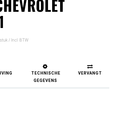
CHEVROLET
1
 stuk /
Incl. BTW
JVING
TECHNISCHE
VERVANGT
GEGEVENS