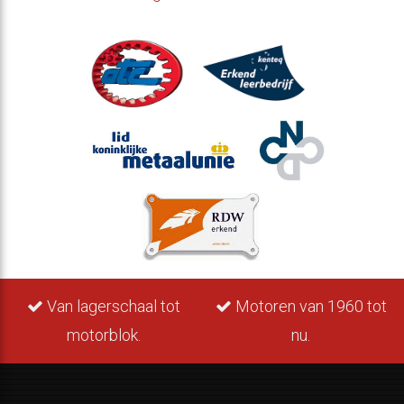
Van lagerschaal tot
Motoren van 1960 tot
motorblok.
nu.