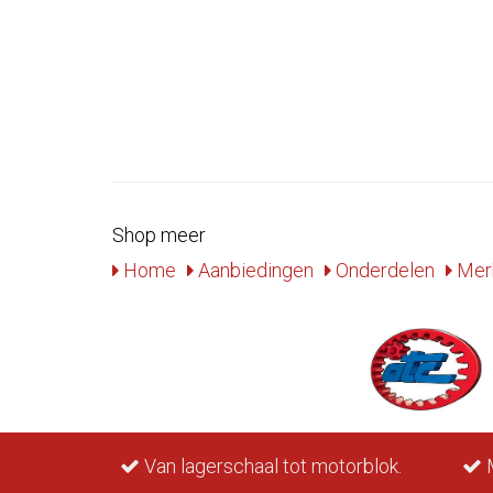
Shop meer
Home
Aanbiedingen
Onderdelen
Mer
rraad.
Van lagerschaal tot motorblok.
M