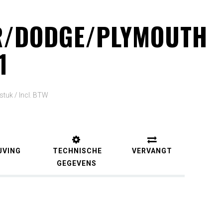
R/DODGE/PLYMOUTH
1
 stuk /
Incl. BTW
JVING
TECHNISCHE
VERVANGT
GEGEVENS