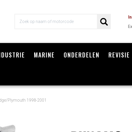
I
E
NDUSTRIE
MARINE
ONDERDELEN
REVISIE
Wi
dge/Plymouth 1998-2001