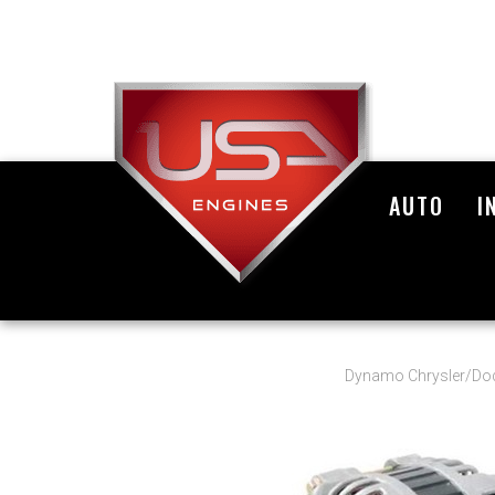
AUTO
I
Dynamo Chrysler/Do