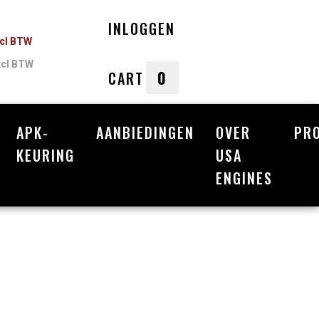
INLOGGEN
ncl BTW
xcl BTW
0
CART
APK-
AANBIEDINGEN
OVER
PR
nkelwagen
KEURING
USA
ENGINES
Uw winkelwagen is leeg.
Vul hem met producten.