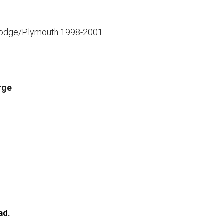
odge/Plymouth 1998-2001
rge
ad.