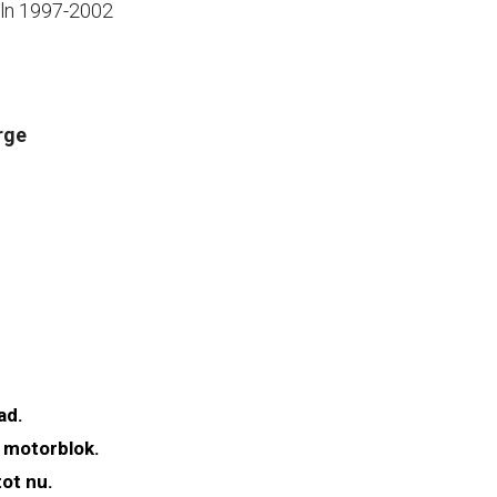
ln 1997-2002
rge
ad.
 motorblok.
ot nu.