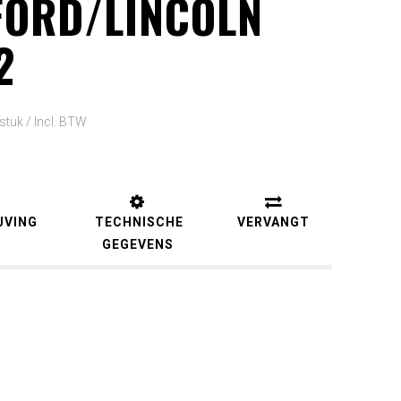
FORD/LINCOLN
2
 stuk /
Incl. BTW
JVING
TECHNISCHE
VERVANGT
GEGEVENS