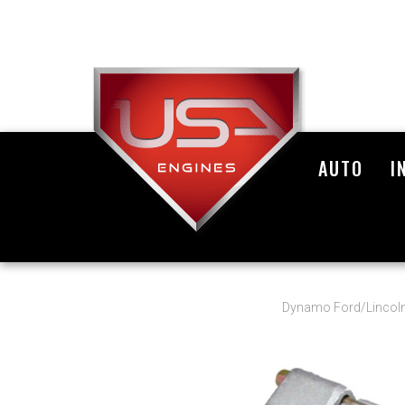
AUTO
I
Dynamo Ford/Lincol