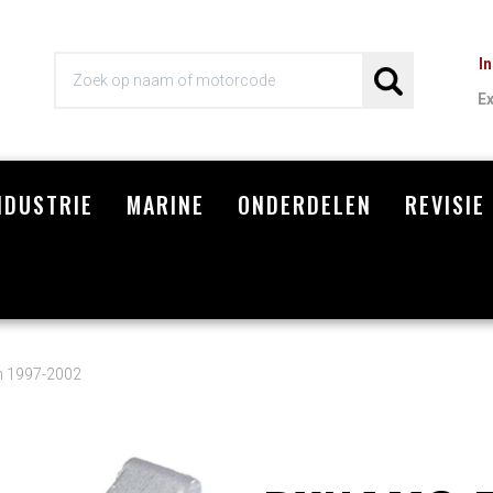
I
E
NDUSTRIE
MARINE
ONDERDELEN
REVISIE
Wi
n 1997-2002