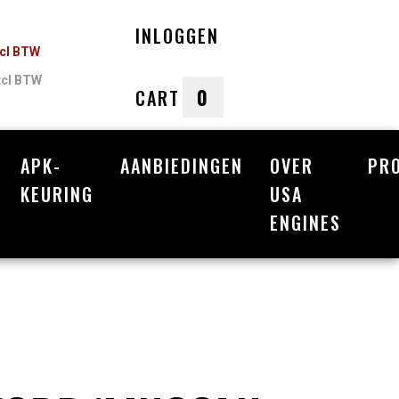
INLOGGEN
ncl BTW
xcl BTW
0
CART
APK-
AANBIEDINGEN
OVER
PR
nkelwagen
KEURING
USA
ENGINES
Uw winkelwagen is leeg.
Vul hem met producten.