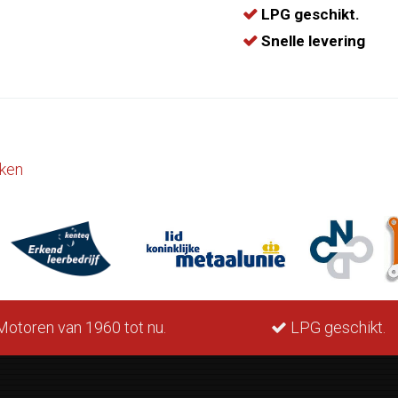
LPG geschikt.
Snelle levering
ken
otoren van 1960 tot nu.
LPG geschikt.