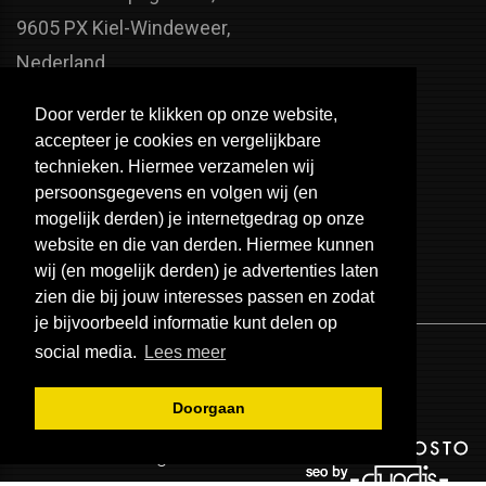
9605 PX Kiel-Windeweer,
Nederland
Faxnummer:
Door verder te klikken op onze website,
+31 598 - 320 402
accepteer je cookies en vergelijkbare
Telefoonnummer:
technieken. Hiermee verzamelen wij
persoonsgegevens en volgen wij (en
+31 598 - 350 330
mogelijk derden) je internetgedrag op onze
Email:
website en die van derden. Hiermee kunnen
info@usa-engines.com
wij (en mogelijk derden) je advertenties laten
zien die bij jouw interesses passen en zodat
je bijvoorbeeld informatie kunt delen op
social media.
Lees meer
Doorgaan
© 2026 - USA Engines B.V.