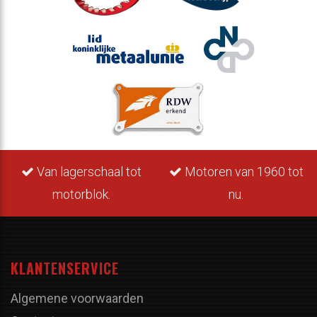
Van lagerschaal tot
Motoren van 1960 tot
motorblok.
nu.
KLANTENSERVICE
Algemene voorwaarden