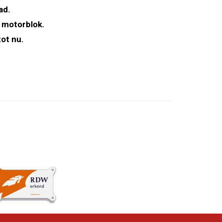
ad.
 motorblok.
ot nu.