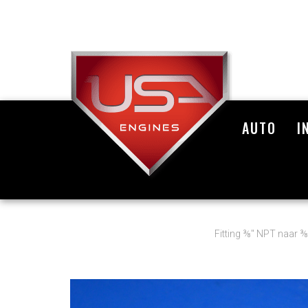
AUTO
I
Fitting ⅜" NPT naar ⅜