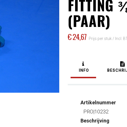
FITTING 
(PAAR)
€ 24
,67
Prijs per stuk /
Incl. 
INFO
BESCHRI
Artikelnummer
PRO|10232
Beschrijving