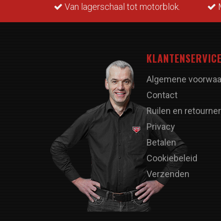
rraad.
Van lagerschaal tot motorblok.
M
KLANTENSERVIC
Algemene voorwaa
Contact
Ruilen en retourne
Privacy
Betalen
Cookiebeleid
Verzenden