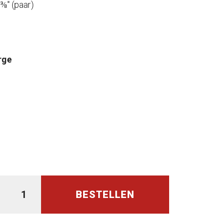
⅜" (paar)
rge
BESTELLEN