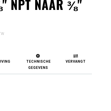
⅜" NPT NAAR ⅜"
BTW
JVING
TECHNISCHE
VERVANGT
GEGEVENS