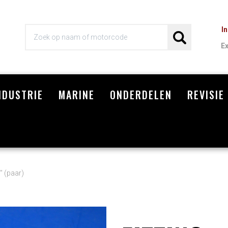
I
E
NDUSTRIE
MARINE
ONDERDELEN
REVISIE
Wi
" (paar)