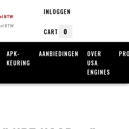
INLOGGEN
ncl BTW
xcl BTW
0
CART
APK-
AANBIEDINGEN
OVER
PR
nkelwagen
KEURING
USA
ENGINES
Uw winkelwagen is leeg.
Vul hem met producten.