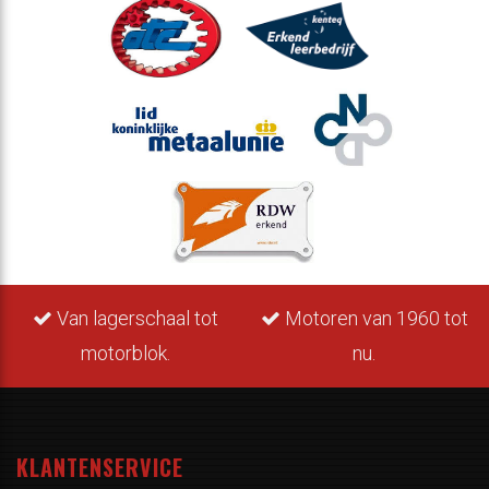
Van lagerschaal tot
Motoren van 1960 tot
motorblok.
nu.
KLANTENSERVICE