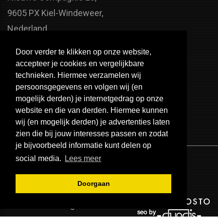
9605 PX Kiel-Windeweer,
Nederland
Faxnummer:
Door verder te klikken op onze website,
+31 598 - 320 402
accepteer je cookies en vergelijkbare
Telefoonnummer:
technieken. Hiermee verzamelen wij
persoonsgegevens en volgen wij (en
+31 598 - 350 330
mogelijk derden) je internetgedrag op onze
Email:
website en die van derden. Hiermee kunnen
info@usa-engines.com
wij (en mogelijk derden) je advertenties laten
zien die bij jouw interesses passen en zodat
je bijvoorbeeld informatie kunt delen op
social media.
Lees meer
Doorgaan
© 2026 - USA Engines B.V.