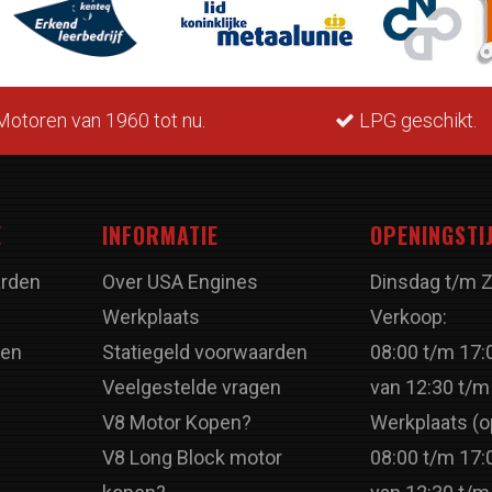
otoren van 1960 tot nu.
LPG geschikt.
E
INFORMATIE
OPENINGSTI
rden
Over USA Engines
Dinsdag t/m 
Werkplaats
Verkoop:
ren
Statiegeld voorwaarden
08:00 t/m 17:
Veelgestelde vragen
van 12:30 t/m
V8 Motor Kopen?
Werkplaats (o
V8 Long Block motor
08:00 t/m 17: