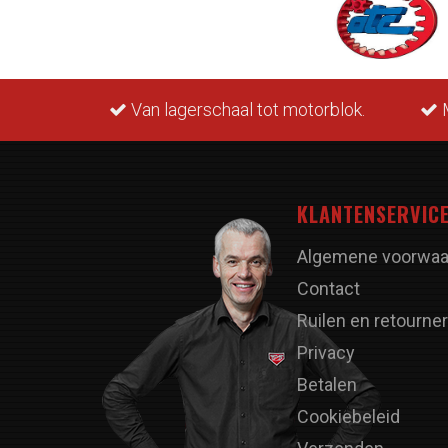
rraad.
Van lagerschaal tot motorblok.
M
KLANTENSERVIC
Algemene voorwaa
Contact
Ruilen en retourne
Privacy
Betalen
Cookiebeleid