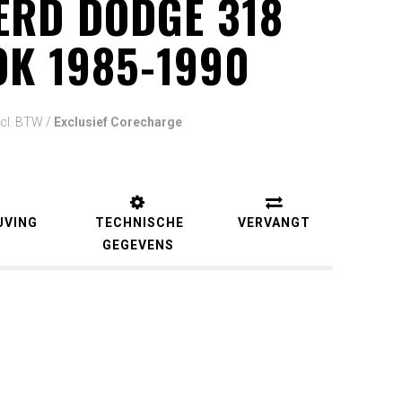
ERD DODGE 318
K 1985-1990
ncl. BTW
/
Exclusief Corecharge
JVING
TECHNISCHE
VERVANGT
GEGEVENS