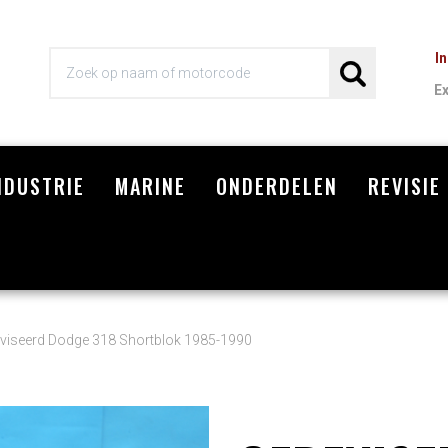
I
E
NDUSTRIE
MARINE
ONDERDELEN
REVISIE
Wi
viseerd Dodge 318 Shortblok 1985-1990