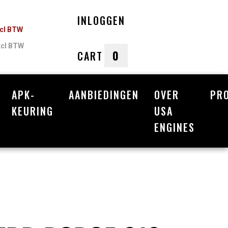
INLOGGEN
ncl BTW
xcl BTW
0
CART
APK-
AANBIEDINGEN
OVER
PR
nkelwagen
KEURING
USA
ENGINES
Uw winkelwagen is leeg.
Vul hem met producten.