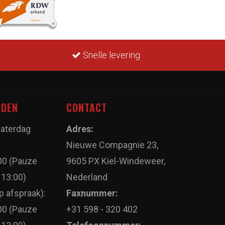
Snelle levering
JDEN
CONTACT
Zaterdag
Adres:
Nieuwe Compagnie 23,
00 (Pauze
9605 PX Kiel-Windeweer,
 13:00)
Nederland
p afspraak):
Faxnummer:
00 (Pauze
+31 598 - 320 402