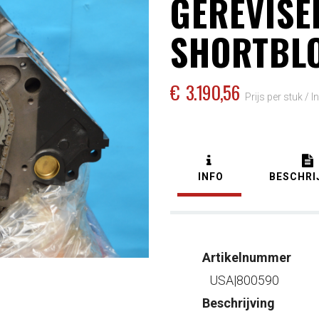
GEREVISE
SHORTBLO
€
3.190,56
Prijs per stuk /
I
INFO
BESCHRI
Artikelnummer
USA|800590
Beschrijving