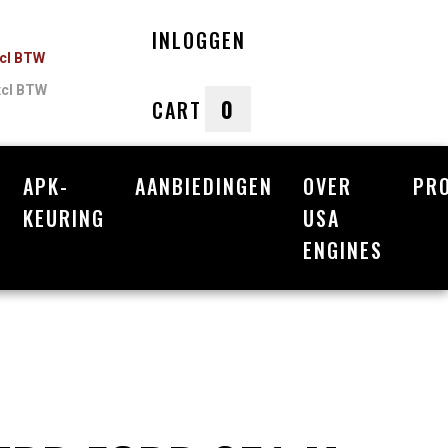
INLOGGEN
ncl BTW
xcl BTW
0
CART
APK-
AANBIEDINGEN
OVER
PR
nkelwagen
KEURING
USA
ENGINES
Uw winkelwagen is leeg.
Vul hem met producten.