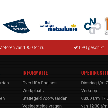
otoren van 1960 tot nu.
LPG geschikt.
E
INFORMATIE
OPENINGSTI
rden
Over USA Engines
Dinsdag t/m 
Werkplaats
Verkoop:
ren
Statiegeld voorwaarden
08:00 t/m 17:
Veelgestelde vragen
van 12:30 t/m