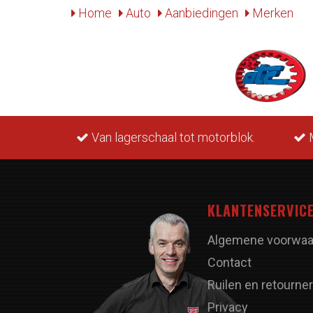
Home
Auto
Aanbiedingen
Merken
rraad.
Van lagerschaal tot motorblok.
M
KLANTENSERVIC
Algemene voorwaa
Contact
Ruilen en retourne
Privacy