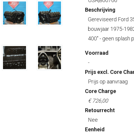
USA|800766
Beschrijving
Gereviseerd Ford 35
bouwjaar 1975-1982.
400" - geen splash 
Voorraad
-
Prijs excl. Core Cha
Prijs op aanvraag
Core Charge
€ 726,00
Retourrecht
Nee
Eenheid