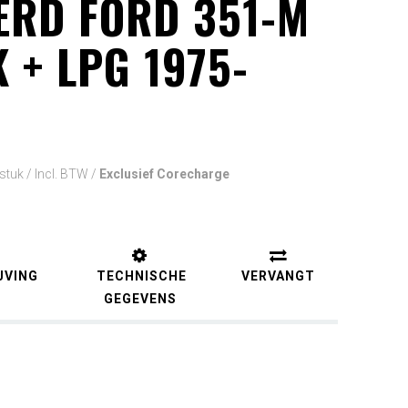
ERD FORD 351-M
 + LPG 1975-
 stuk /
Incl. BTW
/
Exclusief Corecharge
JVING
TECHNISCHE
VERVANGT
GEGEVENS