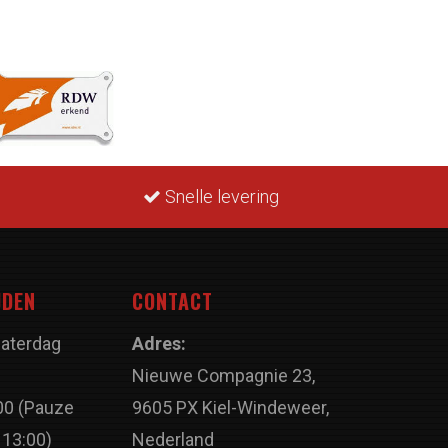
Snelle levering
JDEN
CONTACT
Zaterdag
Adres:
Nieuwe Compagnie 23,
00 (Pauze
9605 PX Kiel-Windeweer,
 13:00)
Nederland