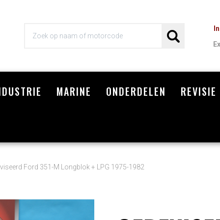
I
E
NDUSTRIE
MARINE
ONDERDELEN
REVISIE
Wi
viseerd Ford 351-M Longblok + LPG 1975-1982