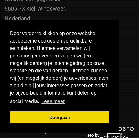
9605 PX Kiel-Windeweer,
Nederland
Faxnummer:
Door verder te klikken op onze website,
+31 598 - 320 402
accepteer je cookies en vergelijkbare
Telefoonnummer:
technieken. Hiermee verzamelen wij
persoonsgegevens en volgen wij (en
+31 598 - 350 330
mogelijk derden) je internetgedrag op onze
Email:
website en die van derden. Hiermee kunnen
info@usa-engines.com
wij (en mogelijk derden) je advertenties laten
zien die bij jouw interesses passen en zodat
je bijvoorbeeld informatie kunt delen op
social media.
Lees meer
Doorgaan
© 2026 - USA Engines B.V.