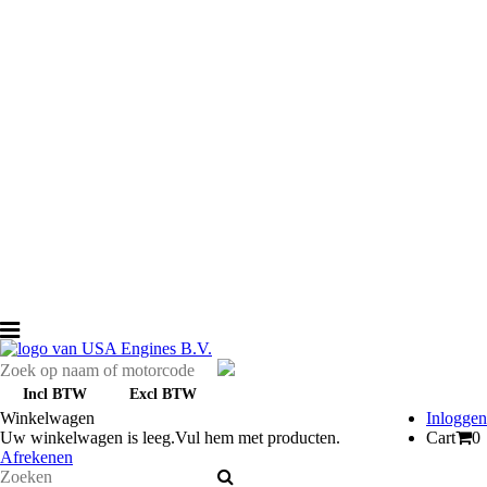
Nokkenas & kleppentrein
Ontsteking
Pakkingen & keerringen
Riemen & Poelies
Remmen
Slang, Leiding & fitwerk
Smeersysteem
Starters & Dynamo's
Transmissie
Vloeistof & smeermiddel
Zuigers & veren
Revisie
APK-Keuring
Aanbiedingen
Over USA Engines
Projecten
Toggle navigation
Incl BTW
Excl BTW
Winkelwagen
Inloggen
Uw winkelwagen is leeg.
Vul hem met producten.
Cart
0
Afrekenen