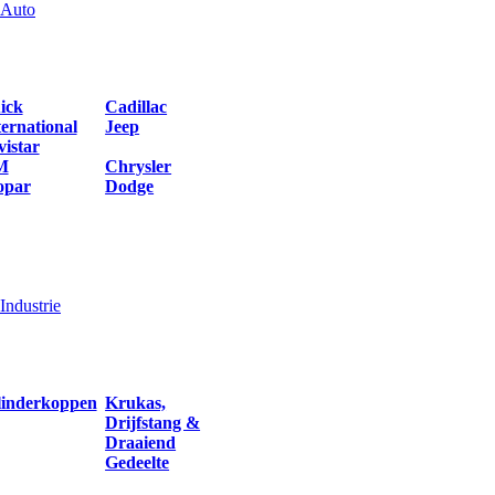
Auto
ick
Cadillac
ternational
Jeep
vistar
M
Chrysler
par
Dodge
Industrie
linderkoppen
Krukas,
Drijfstang &
Draaiend
Gedeelte