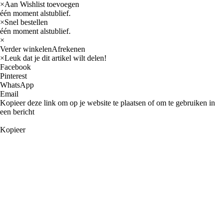
×
Aan Wishlist toevoegen
één moment alstublief.
×
Snel bestellen
één moment alstublief.
×
Verder winkelen
Afrekenen
×
Leuk dat je dit artikel wilt delen!
Facebook
Pinterest
WhatsApp
Email
Kopieer deze link om op je website te plaatsen of om te gebruiken in
een bericht
Kopieer
Auto
AMC
Buick
Cadillac
Oldsmobile
International navistar
Jeep
Chevrolet
GM
Chrysler