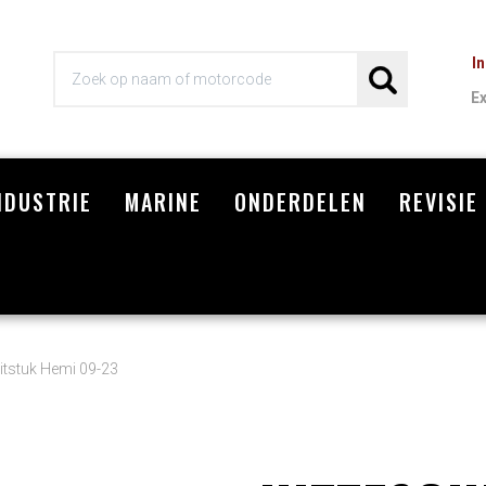
I
E
NDUSTRIE
MARINE
ONDERDELEN
REVISIE
Wi
uitstuk Hemi 09-23