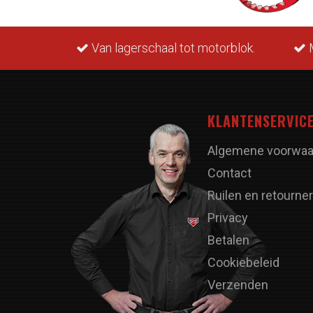
rraad.
Van lagerschaal tot motorblok.
M
KLANTENSERVIC
Algemene voorwaa
Contact
Ruilen en retourne
Privacy
Betalen
Cookiebeleid
Verzenden