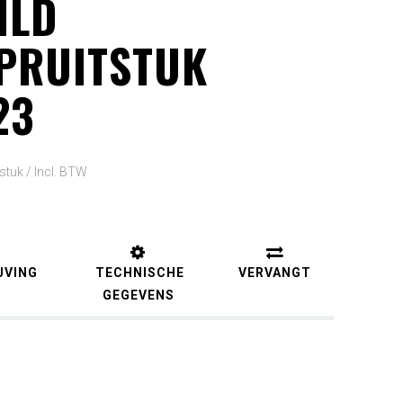
ILD
PRUITSTUK
23
 stuk /
Incl. BTW
JVING
TECHNISCHE
VERVANGT
GEGEVENS