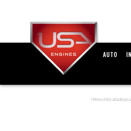
AUTO
I
Hitteschild uitlaatspr