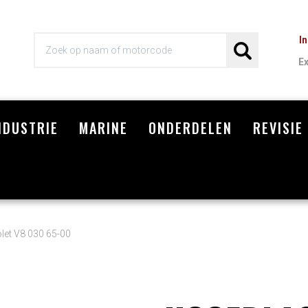
I
E
NDUSTRIE
MARINE
ONDERDELEN
REVISIE
Wi
let V8 030 65-00