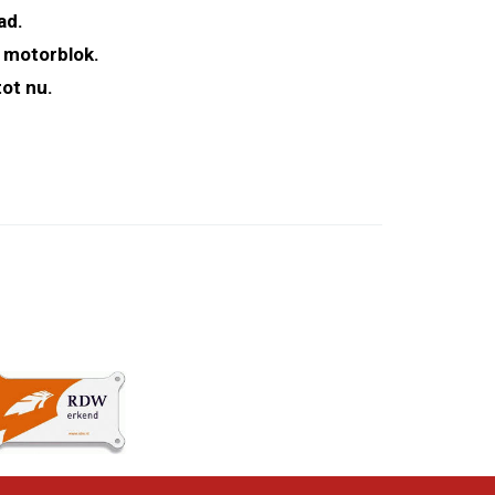
ad.
 motorblok.
ot nu.