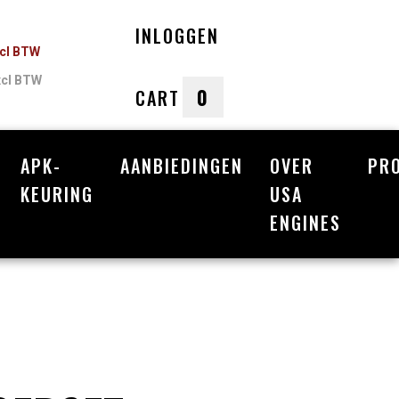
INLOGGEN
ncl BTW
xcl BTW
0
CART
APK-
AANBIEDINGEN
OVER
PR
nkelwagen
KEURING
USA
ENGINES
Uw winkelwagen is leeg.
Vul hem met producten.