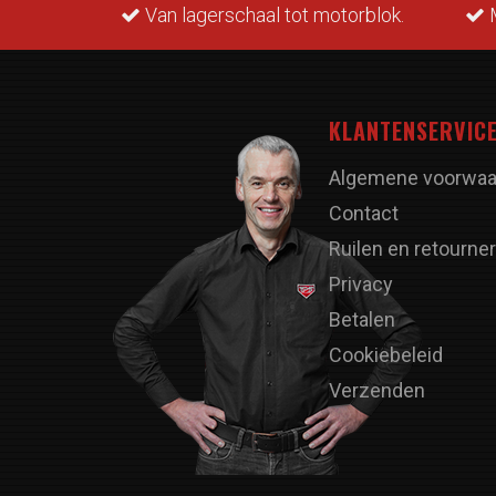
rraad.
Van lagerschaal tot motorblok.
M
KLANTENSERVIC
Algemene voorwaa
Contact
Ruilen en retourne
Privacy
Betalen
Cookiebeleid
Verzenden