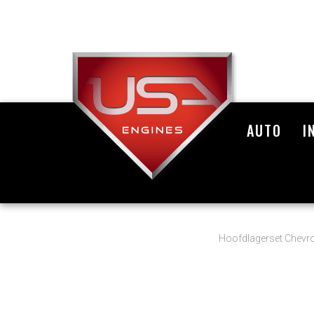
AUTO
I
Hoofdlagerset Chevro