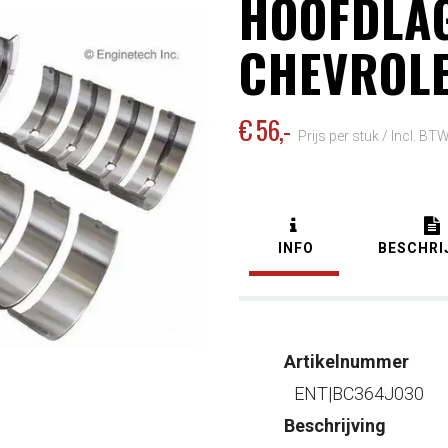
HOOFDLA
CHEVROLE
€ 56
,-
Prijs per stuk /
Incl. BT
INFO
BESCHRI
Artikelnummer
ENT|BC364J030
Beschrijving