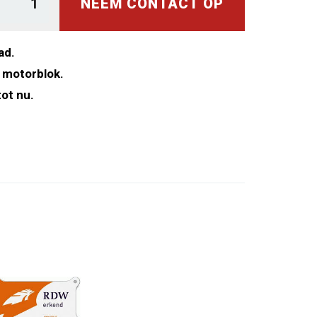
NEEM CONTACT OP
ad.
 motorblok.
ot nu.