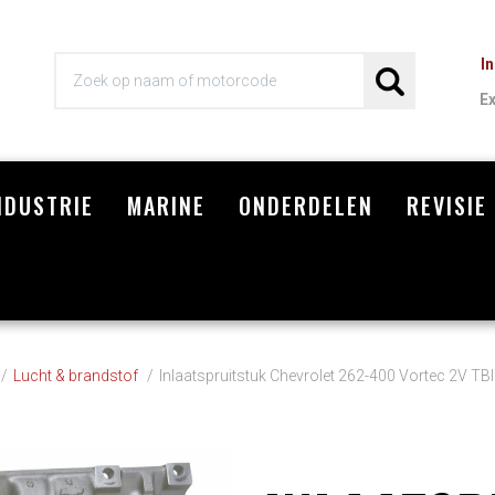
I
E
NDUSTRIE
MARINE
ONDERDELEN
REVISIE
Wi
Lucht & brandstof
Inlaatspruitstuk Chevrolet 262-400 Vortec 2V TBI