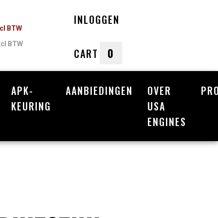
INLOGGEN
ncl BTW
xcl BTW
0
CART
APK-
AANBIEDINGEN
OVER
PR
nkelwagen
KEURING
USA
ENGINES
Uw winkelwagen is leeg.
Vul hem met producten.