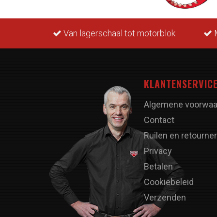
rraad.
Van lagerschaal tot motorblok.
M
KLANTENSERVIC
Algemene voorwaa
Contact
Ruilen en retourne
Privacy
Betalen
Cookiebeleid
Verzenden