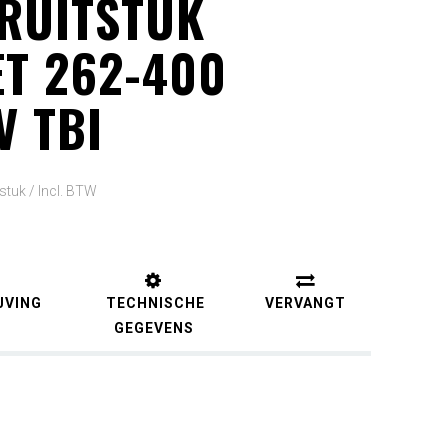
RUITSTUK
T 262-400
V TBI
 stuk /
Incl. BTW
JVING
TECHNISCHE
VERVANGT
GEGEVENS