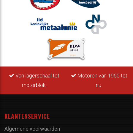
Van lagerschaal tot
Motoren van 1960 tot
motorblok.
nu.
KLANTENSERVICE
Algemene voorwaarden