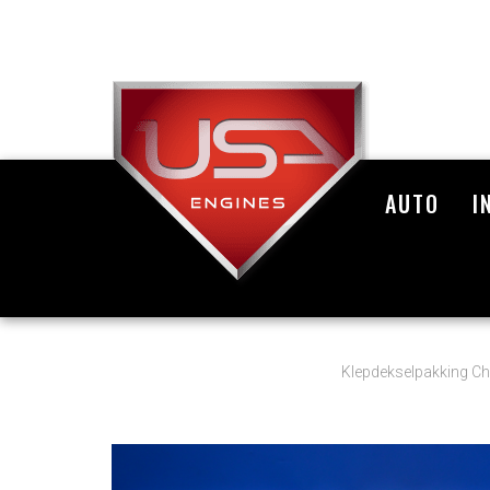
AUTO
I
Klepdekselpakking Ch