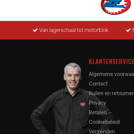
rraad.
Van lagerschaal tot motorblok.
M
KLANTENSERVIC
Algemene voorwaa
Contact
Ruilen en retourne
Privacy
Betalen
Cookiebeleid
Verzenden