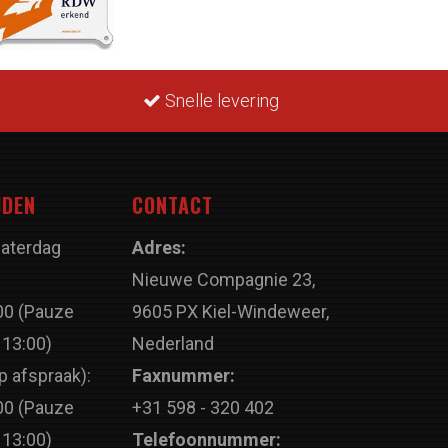
Snelle levering
JDEN
CONTACT
Zaterdag
Adres:
Nieuwe Compagnie 23,
00 (Pauze
9605 PX Kiel-Windeweer,
 13:00)
Nederland
p afspraak):
Faxnummer:
00 (Pauze
+31 598 - 320 402
 13:00)
Telefoonnummer: