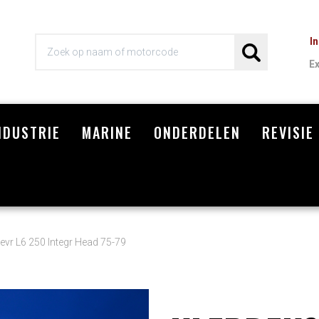
I
E
NDUSTRIE
MARINE
ONDERDELEN
REVISIE
Wi
evr L6 250 Integr Head 75-79