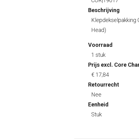
COR|19017
Beschrijving
Klepdekselpakking C
Head)
Voorraad
1 stuk
Prijs excl. Core Cha
€ 17
,84
Retourrecht
Nee
Eenheid
Stuk