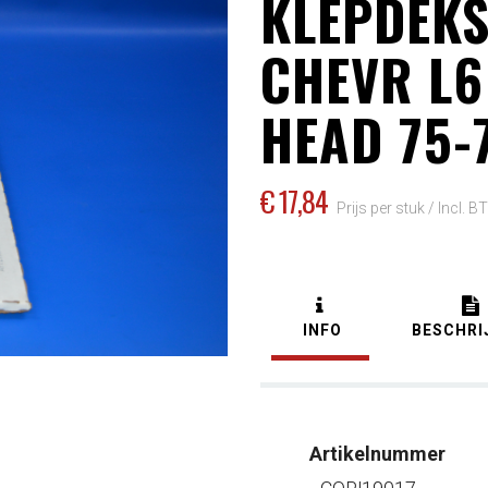
KLEPDEK
CHEVR L6
HEAD 75-
€ 17
,84
Prijs per stuk /
Incl. B
INFO
BESCHRI
Artikelnummer