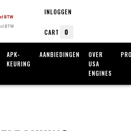
INLOGGEN
ncl BTW
xcl BTW
0
CART
APK-
AANBIEDINGEN
OVER
PR
nkelwagen
KEURING
USA
ENGINES
Uw winkelwagen is leeg.
Vul hem met producten.