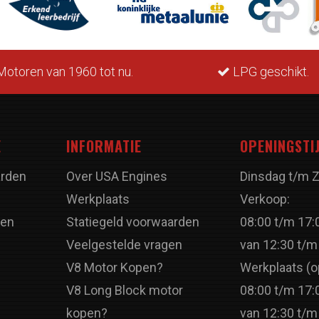
otoren van 1960 tot nu.
LPG geschikt.
E
INFORMATIE
OPENINGSTI
rden
Over USA Engines
Dinsdag t/m 
Werkplaats
Verkoop:
ren
Statiegeld voorwaarden
08:00 t/m 17:
Veelgestelde vragen
van 12:30 t/m
V8 Motor Kopen?
Werkplaats (o
V8 Long Block motor
08:00 t/m 17:
kopen?
van 12:30 t/m