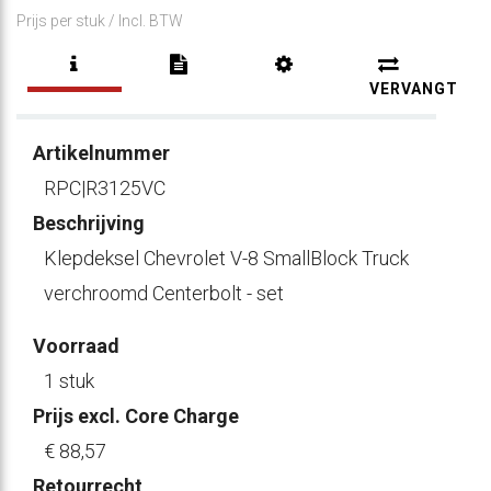
Prijs per stuk /
Incl. BTW
VERVANGT
Artikelnummer
RPC|R3125VC
Beschrijving
Klepdeksel Chevrolet V-8 SmallBlock Truck
verchroomd Centerbolt - set
Voorraad
1 stuk
Prijs excl. Core Charge
€ 88
,57
Retourrecht