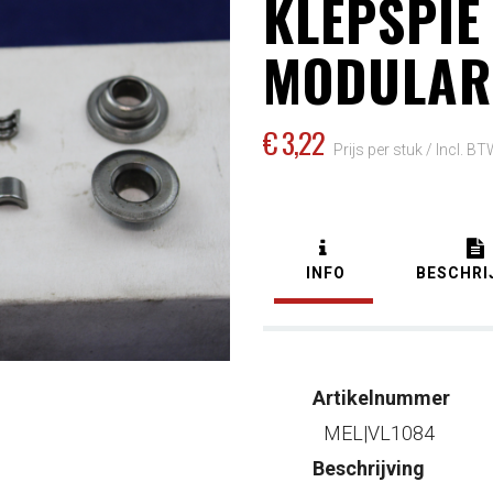
KLEPSPIE
MODULAR
€ 3
,22
Prijs per stuk /
Incl. B
INFO
BESCHRI
Artikelnummer
MEL|VL1084
Beschrijving