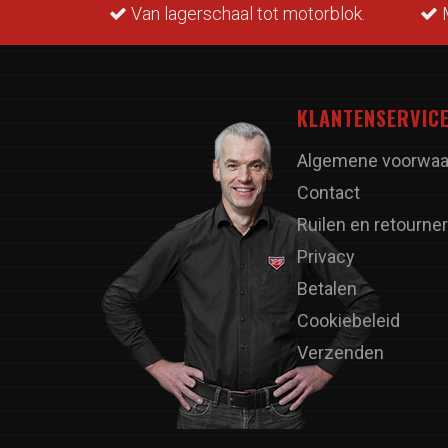
rraad.
Van lagerschaal tot motorblok.
M
KLANTENSERVIC
Algemene voorwaa
Contact
Ruilen en retourne
Privacy
Betalen
Cookiebeleid
Verzenden