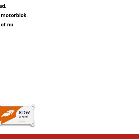
ad.
 motorblok.
ot nu.