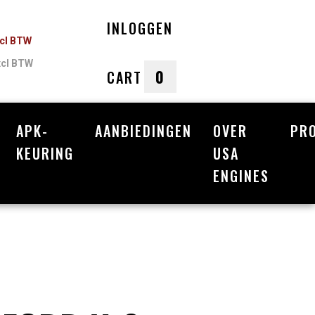
INLOGGEN
ncl BTW
xcl BTW
0
CART
APK-
AANBIEDINGEN
OVER
PR
nkelwagen
KEURING
USA
ENGINES
Uw winkelwagen is leeg.
Vul hem met producten.