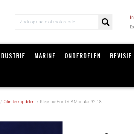
I
E
NDUSTRIE
MARINE
ONDERDELEN
REVISIE
Wi
Cilinderkopdelen
Klepspie Ford V-8 Modular 92-18