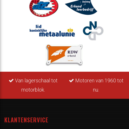
Van lagerschaal tot
Motoren van 1960 tot
motorblok.
nu.
KLANTENSERVICE