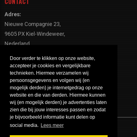
CONTACT
Adres:
Nieuwe Compagnie 23,
9605 PX Kiel-Windeweer,
Nederland
Faxnummer:
Door verder te klikken op onze website,
+31 598 - 320 402
accepteer je cookies en vergelijkbare
Telefoonnummer:
technieken. Hiermee verzamelen wij
persoonsgegevens en volgen wij (en
+31 598 - 350 330
mogelijk derden) je internetgedrag op onze
Email:
website en die van derden. Hiermee kunnen
info@usa-engines.com
wij (en mogelijk derden) je advertenties laten
zien die bij jouw interesses passen en zodat
je bijvoorbeeld informatie kunt delen op
social media.
Lees meer