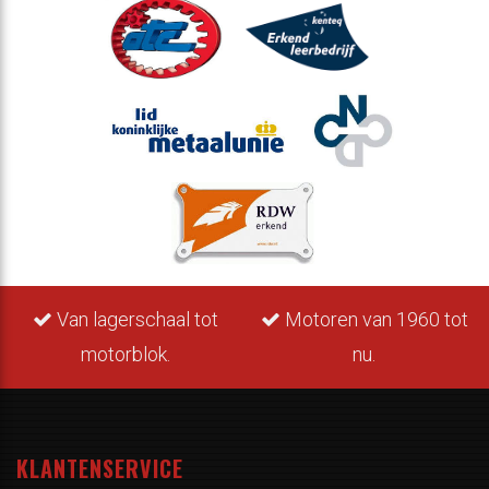
Van lagerschaal tot
Motoren van 1960 tot
motorblok.
nu.
KLANTENSERVICE