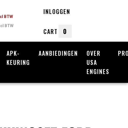
INLOGGEN
ncl BTW
xcl BTW
0
CART
APK-
AANBIEDINGEN
OVER
PR
nkelwagen
KEURING
USA
ENGINES
Uw winkelwagen is leeg.
Vul hem met producten.