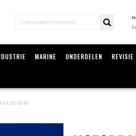
I
E
NDUSTRIE
MARINE
ONDERDELEN
REVISIE
Wi
 V-8 302 83-87