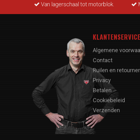
rraad.
Van lagerschaal tot motorblok.
M
KLANTENSERVIC
Algemene voorwaa
Contact
Ruilen en retourne
Privacy
Betalen
Cookiebeleid
Verzenden