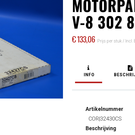
MOTORPA
V-8 302 
€ 133
,06
Prijs per stuk /
Incl
INFO
BESCHRI
Artikelnummer
COR|32430CS
Beschrijving