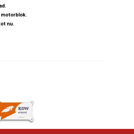
ad.
 motorblok.
ot nu.