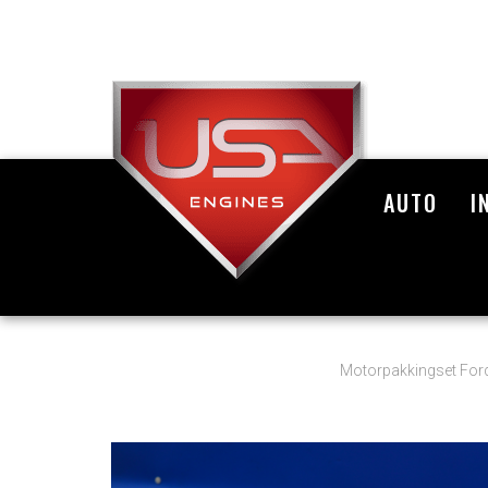
AUTO
I
Motorpakkingset Ford