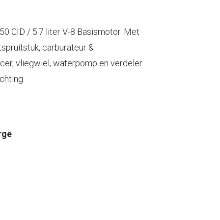
0 CID / 5.7 liter V-8 Basismotor. Met
tspruitstuk, carburateur &
er, vliegwiel, waterpomp en verdeler.
chting.
rge