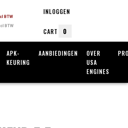
INLOGGEN
ncl BTW
xcl BTW
0
CART
APK-
AANBIEDINGEN
OVER
PR
nkelwagen
KEURING
USA
ENGINES
Uw winkelwagen is leeg.
Vul hem met producten.