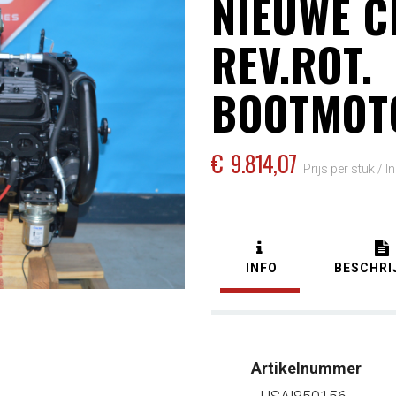
NIEUWE C
REV.ROT.
BOOTMOT
€
9.814,07
Prijs per stuk /
I
INFO
BESCHRI
Artikelnummer