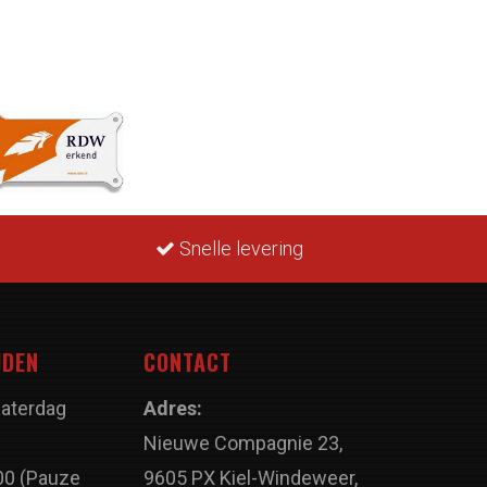
Snelle levering
JDEN
CONTACT
Zaterdag
Adres:
Nieuwe Compagnie 23,
00 (Pauze
9605 PX Kiel-Windeweer,