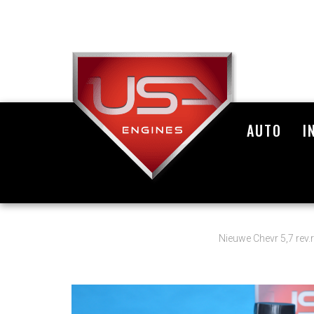
AUTO
I
Nieuwe Chevr 5,7 rev