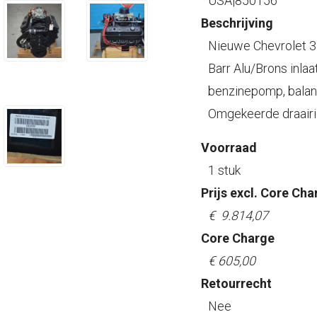
USA|850156
Beschrijving
Nieuwe Chevrolet 35
Barr Alu/Brons inlaa
benzinepomp, balanc
Omgekeerde draairi
Voorraad
1 stuk
Prijs excl. Core Cha
€ 9.814,07
Core Charge
€ 605,00
Retourrecht
Nee