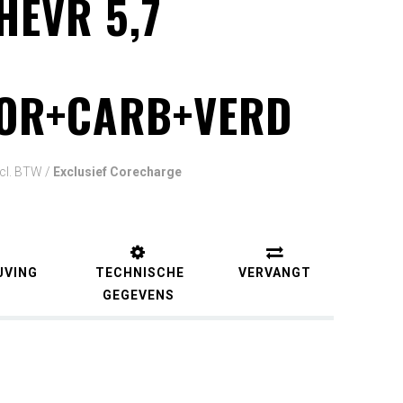
HEVR 5,7
OR+CARB+VERD
ncl. BTW
/
Exclusief Corecharge
JVING
TECHNISCHE
VERVANGT
GEGEVENS