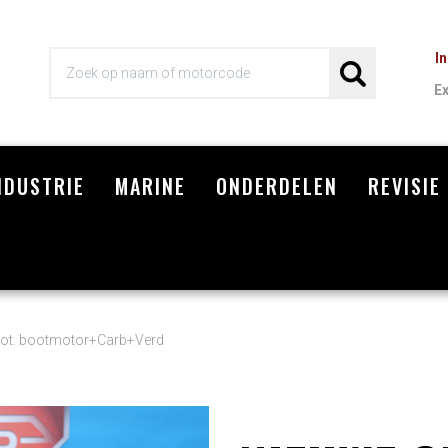
I
E
NDUSTRIE
MARINE
ONDERDELEN
REVISIE
Wi
.rot. bootmotor+Carb+Verd