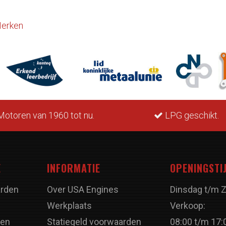
erken
otoren van 1960 tot nu.
LPG geschikt.
E
INFORMATIE
OPENINGSTI
rden
Over USA Engines
Dinsdag t/m 
Werkplaats
Verkoop:
ren
Statiegeld voorwaarden
08:00 t/m 17: