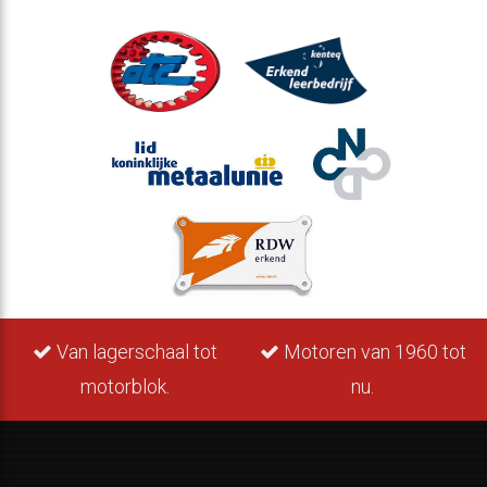
Van lagerschaal tot
Motoren van 1960 tot
motorblok.
nu.