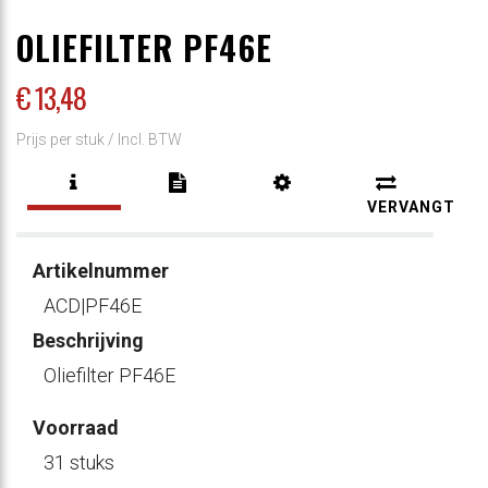
OLIEFILTER PF46E
€ 13
,48
Prijs per stuk /
Incl. BTW
VERVANGT
Artikelnummer
ACD|PF46E
Beschrijving
Oliefilter PF46E
Voorraad
31 stuks