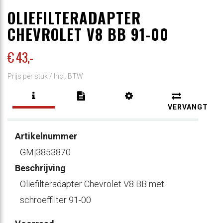
OLIEFILTERADAPTER
CHEVROLET V8 BB 91-00
€ 43
,-
Prijs per stuk /
Incl. BTW
VERVANGT
Artikelnummer
GM|3853870
Beschrijving
Oliefilteradapter Chevrolet V8 BB met
schroeffilter 91-00