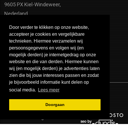
9605 PX Kiel-Windeweer,
Nederland
Faxnummer:
Door verder te klikken op onze website,
+31 598 - 320 402
accepteer je cookies en vergelijkbare
Telefoonnummer:
technieken. Hiermee verzamelen wij
persoonsgegevens en volgen wij (en
+31 598 - 350 330
mogelijk derden) je internetgedrag op onze
Email:
website en die van derden. Hiermee kunnen
info@usa-engines.com
wij (en mogelijk derden) je advertenties laten
zien die bij jouw interesses passen en zodat
je bijvoorbeeld informatie kunt delen op
social media.
Lees meer
Doorgaan
© 2026 - USA Engines B.V.