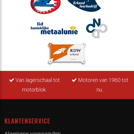
Van lagerschaal tot
Motoren van 1960 tot
motorblok.
nu.
KLANTENSERVICE
Algemene voorwaarden