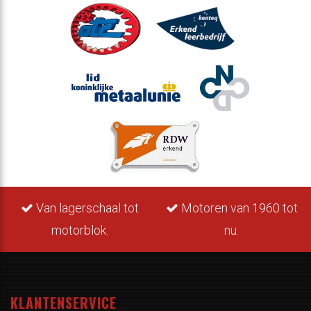
Van lagerschaal tot
Motoren van 1960 tot
motorblok.
nu.
KLANTENSERVICE