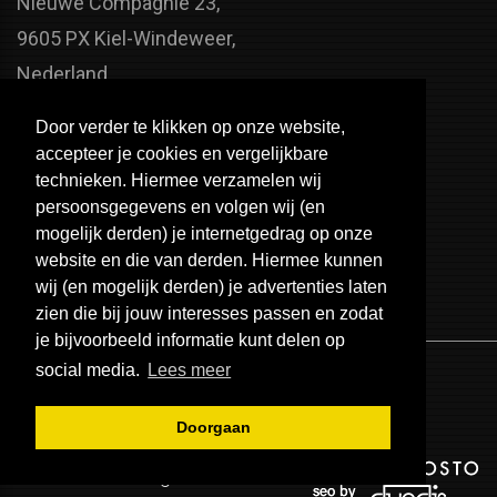
Nieuwe Compagnie 23,
9605 PX Kiel-Windeweer,
Nederland
Faxnummer:
Door verder te klikken op onze website,
+31 598 - 320 402
accepteer je cookies en vergelijkbare
Telefoonnummer:
technieken. Hiermee verzamelen wij
persoonsgegevens en volgen wij (en
+31 598 - 350 330
mogelijk derden) je internetgedrag op onze
Email:
website en die van derden. Hiermee kunnen
info@usa-engines.com
wij (en mogelijk derden) je advertenties laten
zien die bij jouw interesses passen en zodat
je bijvoorbeeld informatie kunt delen op
social media.
Lees meer
Doorgaan
© 2026 - USA Engines B.V.