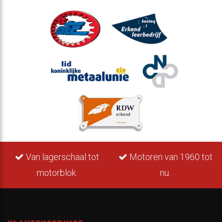
Van lagerschaal tot
Motoren van 1960 tot
motorblok.
nu.