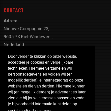
CONTACT
Adres:
Nieuwe Compagnie 23,
9605 PX Kiel-Windeweer,
Nederland
Faxnummer:
Door verder te klikken op onze website,
+31 598 - 320 402
accepteer je cookies en vergelijkbare
Telefoonnummer:
technieken. Hiermee verzamelen wij
persoonsgegevens en volgen wij (en
+31 598 - 350 330
mogelijk derden) je internetgedrag op onze
Email:
website en die van derden. Hiermee kunnen
info@usa-engines.com
wij (en mogelijk derden) je advertenties laten
zien die bij jouw interesses passen en zodat
je bijvoorbeeld informatie kunt delen op
social media.
Lees meer