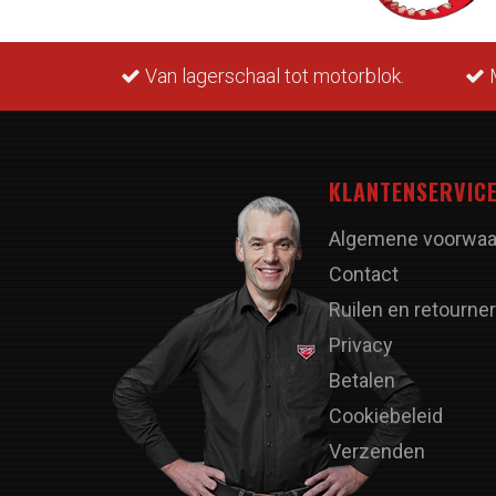
rraad.
Van lagerschaal tot motorblok.
M
KLANTENSERVIC
Algemene voorwaa
Contact
Ruilen en retourne
Privacy
Betalen
Cookiebeleid
Verzenden