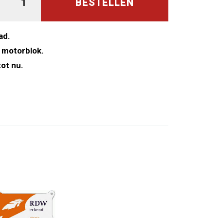
BESTELLEN
ad.
 motorblok.
ot nu.