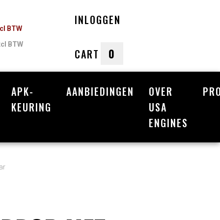
INLOGGEN
ncl BTW
xcl BTW
0
CART
APK-
AANBIEDINGEN
OVER
PR
nkelwagen
KEURING
USA
ENGINES
Uw winkelwagen is leeg.
Vul hem met producten.
ar