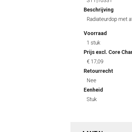
STT|10331
Beschrijving
Radiateurdop met afb
Voorraad
1 stuk
Prijs excl. Core Cha
€ 17
,09
Retourrecht
Nee
Eenheid
Stuk