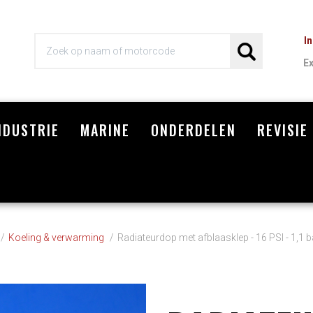
I
E
NDUSTRIE
MARINE
ONDERDELEN
REVISIE
Wi
Koeling & verwarming
Radiateurdop met afblaasklep - 16 PSI - 1,1 b