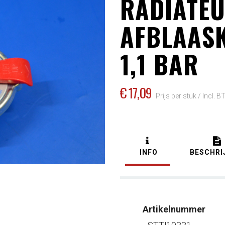
RADIATE
AFBLAASKL
1,1 BAR
€ 17
,09
Prijs per stuk /
Incl. 
INFO
BESCHRI
Artikelnummer