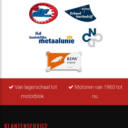
Van lagerschaal tot
Motoren van 1960 tot
motorblok.
nu.
KLANTENSERVICE