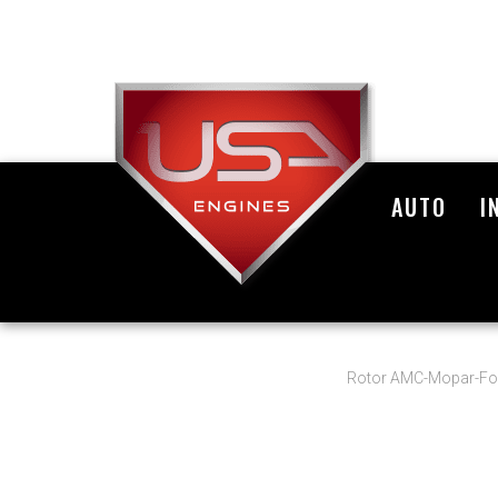
AUTO
I
Rotor AMC-Mopar-Ford