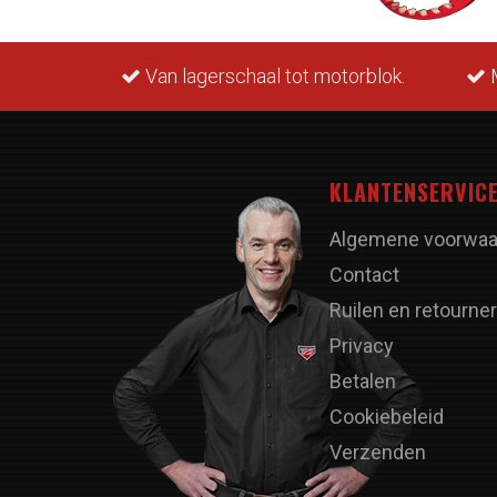
rraad.
Van lagerschaal tot motorblok.
M
KLANTENSERVIC
Algemene voorwaa
Contact
Ruilen en retourne
Privacy
Betalen
Cookiebeleid
Verzenden