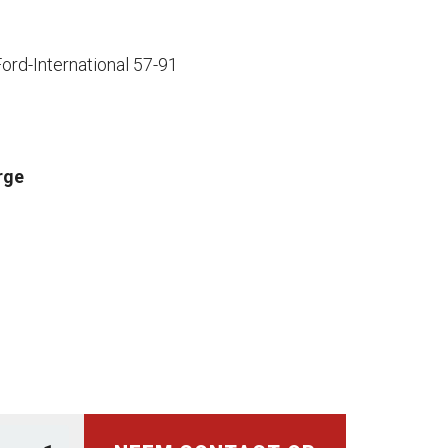
rd-International 57-91
rge