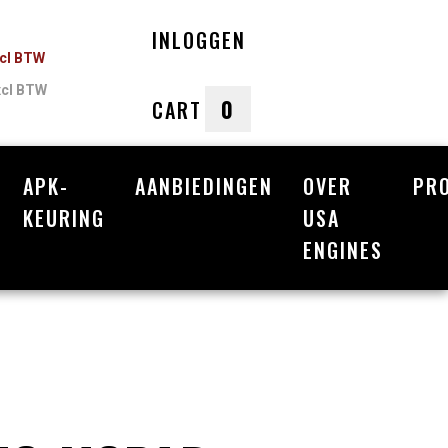
INLOGGEN
ncl BTW
xcl BTW
0
CART
APK-
AANBIEDINGEN
OVER
PR
nkelwagen
KEURING
USA
ENGINES
Uw winkelwagen is leeg.
Vul hem met producten.