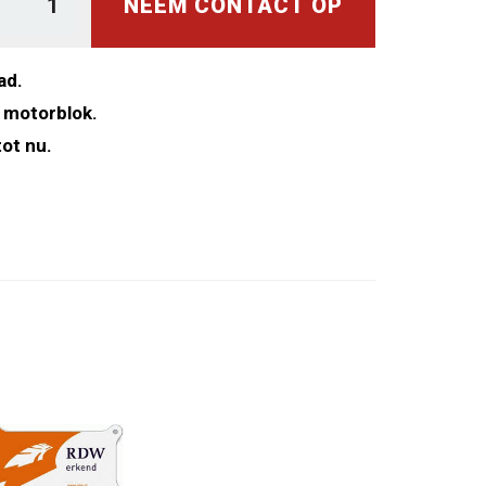
NEEM CONTACT OP
ad.
 motorblok.
ot nu.