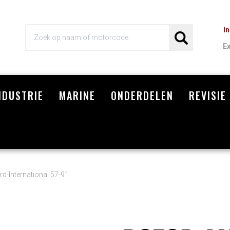
I
E
NDUSTRIE
MARINE
ONDERDELEN
REVISIE
Wi
-International 57-91