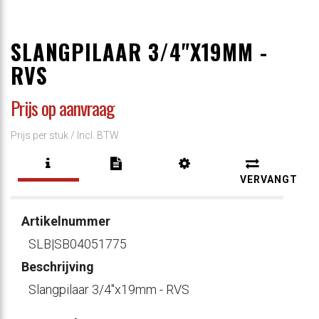
SLANGPILAAR 3/4"X19MM -
RVS
Prijs op aanvraag
Prijs per stuk /
Incl. BTW
VERVANGT
Artikelnummer
SLB|SB04051775
Beschrijving
Slangpilaar 3/4"x19mm - RVS