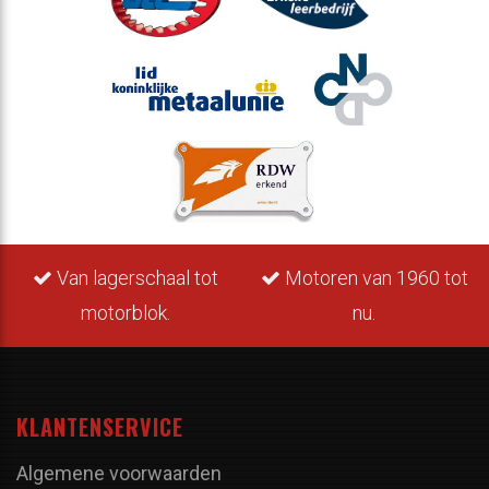
Van lagerschaal tot
Motoren van 1960 tot
motorblok.
nu.
KLANTENSERVICE
Algemene voorwaarden