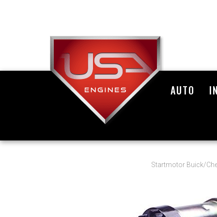
AUTO
I
Startmotor Buick/Ch