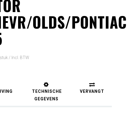
TOR
HEVR/OLDS/PONTIAC
5
 stuk /
Incl. BTW
JVING
TECHNISCHE
VERVANGT
GEGEVENS