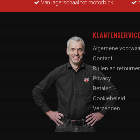
rraad.
Van lagerschaal tot motorblok.
M
KLANTENSERVIC
Algemene voorwaa
Contact
Ruilen en retourne
Privacy
Betalen
Cookiebeleid
Verzenden