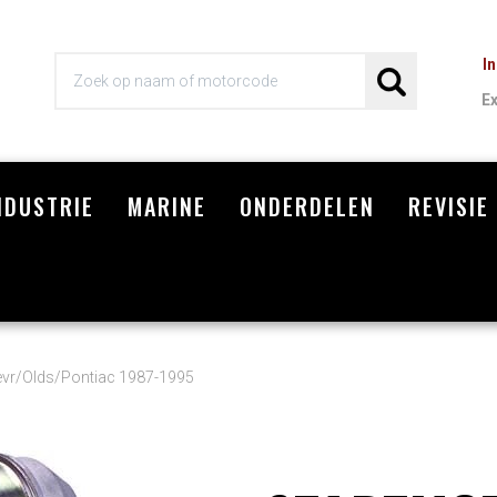
I
E
NDUSTRIE
MARINE
ONDERDELEN
REVISIE
Wi
evr/Olds/Pontiac 1987-1995