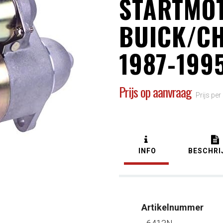
STARTMO
BUICK/C
1987-199
Prijs op aanvraag
Prijs per
INFO
BESCHRI
Artikelnummer