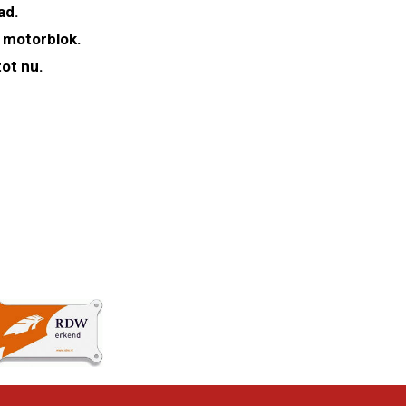
ad.
 motorblok.
ot nu.