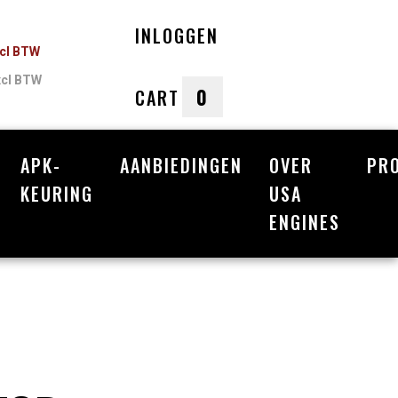
INLOGGEN
ncl BTW
xcl BTW
0
CART
APK-
AANBIEDINGEN
OVER
PR
nkelwagen
KEURING
USA
ENGINES
Uw winkelwagen is leeg.
Vul hem met producten.