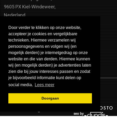
9605 PX Kiel-Windeweer,
Nederland
Faxnummer:
Door verder te klikken op onze website,
+31 598 - 320 402
accepteer je cookies en vergelijkbare
Telefoonnummer:
technieken. Hiermee verzamelen wij
persoonsgegevens en volgen wij (en
+31 598 - 350 330
mogelijk derden) je internetgedrag op onze
Email:
website en die van derden. Hiermee kunnen
info@usa-engines.com
wij (en mogelijk derden) je advertenties laten
zien die bij jouw interesses passen en zodat
je bijvoorbeeld informatie kunt delen op
social media.
Lees meer
Doorgaan
© 2026 - USA Engines B.V.