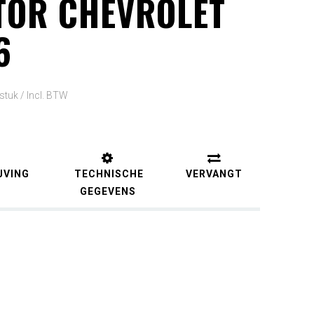
TOR CHEVROLET
6
 stuk /
Incl. BTW
JVING
TECHNISCHE
VERVANGT
GEGEVENS