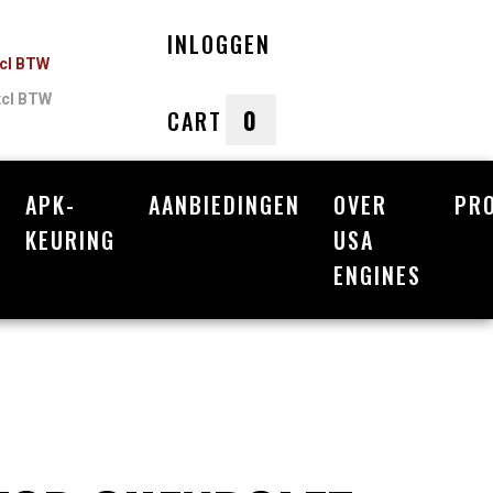
INLOGGEN
ncl BTW
xcl BTW
0
CART
APK-
AANBIEDINGEN
OVER
PR
nkelwagen
KEURING
USA
ENGINES
Uw winkelwagen is leeg.
Vul hem met producten.