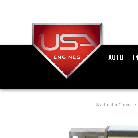
AUTO
I
Startmotor Chevrolet