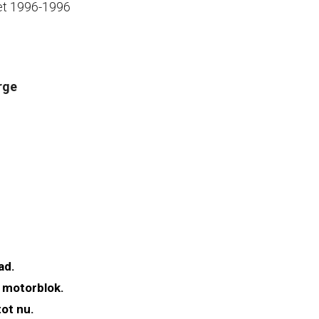
et 1996-1996
rge
ad.
 motorblok.
ot nu.