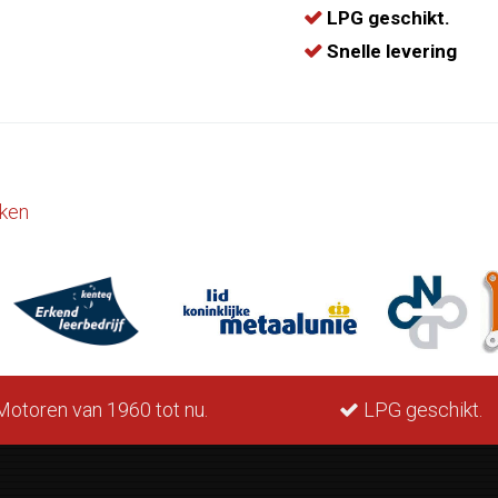
LPG geschikt.
Snelle levering
ken
otoren van 1960 tot nu.
LPG geschikt.