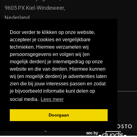
9605 PX Kiel-Windeweer,
Nederland
Faxnummer:
Door verder te klikken op onze website,
+31 598 - 320 402
accepteer je cookies en vergelijkbare
Telefoonnummer:
technieken. Hiermee verzamelen wij
persoonsgegevens en volgen wij (en
+31 598 - 350 330
mogelijk derden) je internetgedrag op onze
Email:
website en die van derden. Hiermee kunnen
info@usa-engines.com
wij (en mogelijk derden) je advertenties laten
zien die bij jouw interesses passen en zodat
je bijvoorbeeld informatie kunt delen op
social media.
Lees meer
Doorgaan
© 2026 - USA Engines B.V.